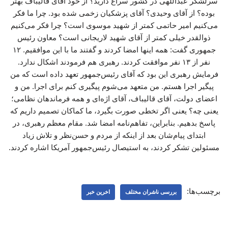
سرلشکر عبداللهی در کشور سراغ دارید؟ از خود آقای قالیباف بهتر
بوده؟ از آقای وحیدی؟ آقای پزشکیان زخمی شده بود. چرا ما فکر
می‌کنیم امیر حاتمی کمتر از شهید موسوی است؟ چرا فکر می‌کنیم
ذوالقدر خیلی کمتر از آقای شهید لاریجانی است؟ معاون رئیس
جمهوری گفت: همه اینها امضا کردند و گفتند ما با این موافقیم. ۱۲
نفر از ۱۳ نفر موافقت کردند. رهبری هم فرمودند اشکال ندارد.
فرمایش رهبری این بود که آقای رئیس‌جمهور تعهد داده است که من
پیگیر اجرا هستم. من متعهد می‌شوم پیگیری کنم برای اجرا. من و
اعضای دولت، آقای قالیباف، آقای اژه‌ای و همه فرماندهان نظامی؛
یعنی چه؟ یعنی اگر تخطی صورت بگیرد، ما کماکان تصمیم داریم که
پاسخ بدهیم. بنابراین، تفاهم‌نامه امضا شد. مقام معظم رهبری، در
ابتدای پیام‌شان بعد از اینکه از مردم و حسن‌نظر و تلاش زیاد
مسئولین تشکر کردند، به استیصال رئیس‌جمهور آمریکا اشاره کردند.
برچسب‌ها:
بررسی ناشران مختلف
اخرین خبر