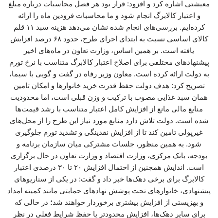
معیشتی اشاره کرد و افزود: قرار بود هر فصل محاسبات درباره مبلغ
و اعتبار کالابرگ انجام شود و ما محاسبات فرودین ماه را ارائه
کرده‌ایم. بررسی‌های انجام شده نشان می‌دهد هزینه سبد ۱۱ قلم
کالای اساسی نسبت به ابتدای اجرای طرح، حدود ۶۸ درصد افزایش
یافته است. بر همین اساس، وزارت تعاون در ماه‌های اخیر
پیشنهادهای مختلفی برای اصلاح اعتبار کالابرگ متناسب با نرخ تورم
به دولت ارائه کرده است. معاون وزیر رفاه در گفت و گویی با سیما،
تصریح کرد: هدف دولت حفظ قدرت خرید خانوارها و امکان تامین
همان سبد غذایی مصوب با ترکیب و وزن قبلی است، اما محدودیت
منابع مالی مانع از افزایش کامل اعتبار متناسب با رشد قیمت‌ها
شده است. دولت تلاش دارد منابع مورد نیاز این طرح را از محل‌های
غیرپولی تامین کند تا از افزایش نقدینگی و تشدید تورم جلوگیری
شود. به همین منظور، جلسات مشترکی میان سازمان برنامه و
بودجه، بانک مرکزی، وزارت اقتصاد و وزارت تعاون در حال برگزاری
است. اندایش همچنین از احتمال افزایش ۲۰ تا ۳۰ درصدی اعتبار
کالابرگ برای برخی دهک‌ها خبر داد و گفت: در یکی از سناریوهای
پیشنهادی، خانوارهای تحت پوشش نهادهای حمایتی مانند کمیته امداد
و بهزیستی از افزایش بیشتری برخوردار خواهند شد؛ در حالی که
برای سایر دهک‌ها، افزایش محدودتر یا حفظ شرایط فعلی در نظر