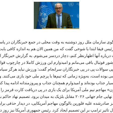
گوی سازمان ملل روز دوشنبه به وقت محلی در جمع خبرنگاران در پاس
رئیس فیفا ابتدا با شوخی گفت که من همین الان هم به اندازه کافی ب
باره‌ آنها اظهارنظر کنم، دچار دردسر می‌شوم. به گزارش خبرنگار ای
ور فوتبال باقی می‌مانم و امیدوارم این ورزش کاملا در چارچوب قوانی
 سوالات پی در پی خبرنگاران سرانجام گفت: ورزش نباید هرگز سیا
وده است، به‌ویژه زمانی که تیم‌ها با پرچم ملی خود بازی می‌کنند. و
ر جذاب بوده‌اند و امیدوارم همچنان جذاب و پیروزمندانه ادامه پیدا کن
» مهاجم تیم ملی آمریکا برای یک بازی در پی دریافت کارت قرمز را به
می‌تواند در دیدار یک‌هشتم نهایی جام جهانی ۲۰۲۶ مقابل بلژیک به میدان برود. ت
ادرشده علیه فلورین بالوگون مهاجم آمریکایی، در دیدار حذفی براب
ال تاثیر ترامپ بر این تصمیم ایجاد کرد. رئیس جمهوری آمریکا نیز روز