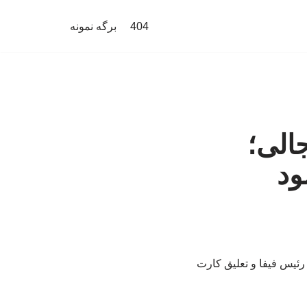
404
برگه نمونه
الی؛
ود
ئیس فیفا و تعلیق کارت