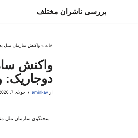
بررسی ناشران مختلف
پرش
به
محتوا
خانه
»
واکنش سازمان ملل به
واکنش ساز
دوجاریک: 
از
aminkav
جولای 7, 2026
سخنگوی سازمان ملل متحد