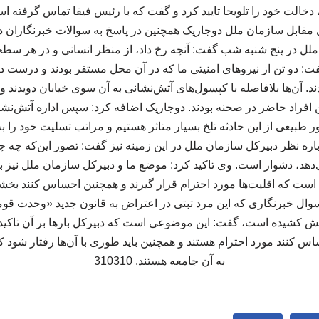
 دخالت خود را تلویحا تایید کرد و گفت که با رئیس فیفا تماس گرفته
مقابل سازمان ملل دوجاریک همچنین در پاسخ به سوالات خبرنگاران 
ل در پنج شنبه شب گفت: آنچه رخ داد، از منظر انسانی و در هر سطحی
 دو تن از نیروهای امنیتی ما که در آن محل مستقر بودند و درست 
ند. آن‌ها بلافاصله با کپسول‌های آتش‌نشانی به آن سوی خیابان دویدند و 
 افراد حاضر در صحنه بودند. دوجاریک اضافه کرد: سپس اداره آتش‌نشان
طبیعی از این حادثه تلخ بسیار متاثر هستیم و مراتب تسلیت خود را به خ
 نظر دبیرکل سازمان ملل در این زمینه نیز گفت: تصور این‌که چه چی
هد، دشوار است. وی تاکید کرد: موضع ما و دبیرکل سازمان ملل نیز با
ست که اقلیت‌ها مورد احترام قرار گیرند و همچنین احساس کنند بخش
سوال خبرنگاری که این مرد تبتی در اعتراض به قانون جدید «وحدت قوم
آتش کشیده است، گفت: این موضوعی است که دبیرکل بارها بر آن تاکید 
اس کنند مورد احترام هستند و همچنین باید طوری با آن‌ها رفتار شود
به آن جامعه هستند. 310310