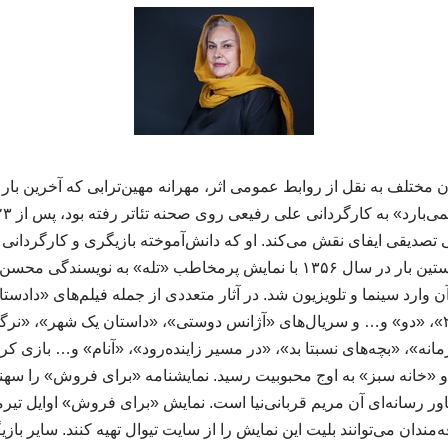
صدیقی ایفای نقش می‌کند. او که دانش‌آموخته بازیگری و کارگردانی 
دانشگاه تهران است، نخستین بار در سال ۱۳۵۶ با نمایش پرمخاطب «تله» به نوی
وارد سینما و تلویزیون شد. در آثار متعددی از جمله فیلم‌های «دادس
برنده»، «آتش بس ۲»، «دو» و… و سریال‌های «آژانس دوستی»، «داستان یک شهر»، 
نه»، «بچه‌های نسبتا بد»، «در مسیر زاینده‌رود»، «آنام» و… بازی کرد 
«خانه سبز» به اوج محبوبیت رسید. نمایشنامه «برای فروش» را سهند
ر رسانه‌ای آن مریم قربانی‌نیا است. نمایش «برای فروش» اوایل تیرما
مندان می‌توانند بلیت این نمایش را از سایت تیوال تهیه کنند. سایر باز