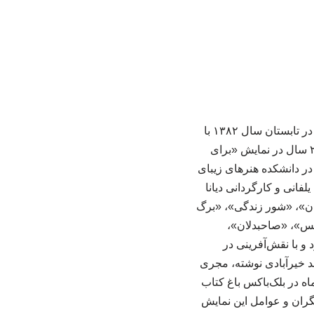
به گزارش بررسی ناشران مختلف به نقل از روابط عمومی اثر، مهرانه مهین‌ترابی که آخرین بار در تابستان سال ۱۳۸۲ با
نمایش «در مصر برف نمی‌بارد» به کارگردانی علی رفیعی روی صحنه تئاتر رفته بود، پس از ۲۳ سال در نمایش «برای
در دانشکده هنرهای زیبای
سندگی محسن یلفانی و کارگردانی دیانا
تان»، «شور زندگی»، «برگ
«نرگس»، «صاحبدلان»،
و با نقش‌آفرینی در
 خیرآبادی نوشته، مجری
ه در بلک‌باکس باغ کتاب
یگران و عوامل این نمایش