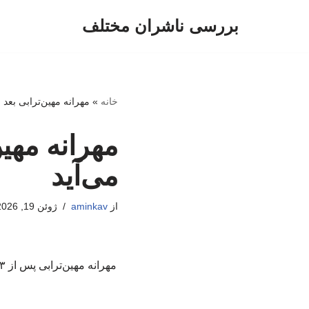
بررسی ناشران مختلف
پرش
به
محتوا
خانه
»
مهرانه مهین‌ترابی بعد از ۲۳ سال روی صحنه تئاتر م
می‌آید
از
aminkav
ژوئن 19, 2026