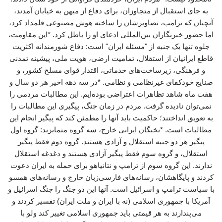
به جای استقبال از متجاوزان، برای دفاع از میهن به خیابان آمدند،
آنچنان که ترامپ، تصاویرشان را ساخته هوش مصنوعی قلمداد کرد،
اما حضور خبرنگاران بین‌المللی ادعای او را باطل کرد. *این مقاومت،
جلوه تنها یک جنبه از "مسئله ایران" است: دفاع شورمندانه اکثریت
قاطع ایرانیان از استقلال، تمامیت ارضی، هویت ملی، پیشینه تمدنی
و فرهنگی، زیرساخت‌های خدماتی، اقتدار قوای مسلح کشور، و
صنایع خودکفای غیرنظامی و نظامی. *در سه دهه اخیر هر دو سال و
هفت ماه شاهد تظاهرات اعتراضی بوده‌ایم. این مطالبات مردمی را
نمی‌توان نادیده گرفت. مردم در زمان جنگ، پیگیری این مطالبات را
به تعویق انداختند؛ حاکمیت باید آنها را مطمئن کند که پیگیر انجام این
مطالبات است. *نخبگان ایرانی خارج، سه گروه متمایزند: گروه اول
پیگیر هر دو جنبه استقلال و آزادی هستند. گروه دوم فقط پیگیر
استقلال، و گروه سوم فقط پیگیر آزادی هستند و دغدغه استقلال
ندارند. این گروه سوم از ترامپ و نتانیاهو برای حمله به ایران دعوت
کردند و پایگاهشان، رسانه‌های فارسی‌زبان خارج و رسانه‌های همسو
با سیاست ترامپ و اسرائیل است. آنها این دو جنگ را جنگ اسرائیل و
آمریکا با جمهوری اسلامی (نه با ایران و ملت ایران) تفسیر کردند و
می‌پندارند به هر قیمتی باید جمهوری اسلامی تغییر کند ولو با