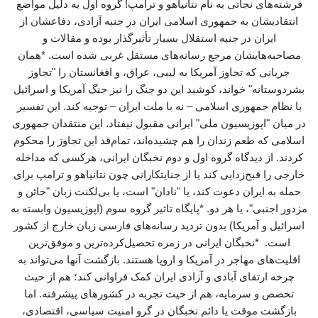
فرشته‌های نجاتی به نام نتانیاهو و ترامپ! گروه اول به دلیل مواضع
انتقادیشان به جمهوری اسلامی ایران در جنبه آزادی، دفاعشان از
ایران در جنبه استقلال بسیار تأثیرگذار بوده و مقالات و
مصاحبه‌هایشان مرجع رسانه‌های مستقل غربی شده است. *همان
جریانی که تجاوز آمریکا به لیبی، عراق، و افغانستان را "تجاوز
بشردوستانه" خواند، کوشید این دو جنگ را نیز جنگ آمریکا و اسرائیل
با نظام جمهوری اسلامی – نه با ملت ایران – توجیه کند. این تفسیر
در میان "اپوزیسیون ملی" ایرانی مقبول نیفتاد. این منتقدان جمهوری
اسلامی که طعم زندان را هم چشیده‌اند، تمام‌قد این تجاوز را محکوم
کردند. از دیدگاه گروه اول و دوم نخبگان ایرانی، هرکسی که مداخله
خارجی را قبح‌زدایی کند یا از جنایتکارانی چون نتانیاهو و ترامپ برای
حمله به ایران دعوت کند، یا "نادان" است، یا بی‌لکنت زبان "خائن و
مزدور اجنبی"، یا هر دو. *پایگاه تاثیر گروه سوم (اپوزیسیون وابسته به
اسرائیل و آمریکا) بدون تردید رسانه‌های فارسی زبان خارج از کشور
است. *نخبگان ایرانی در زمره تحصیل‌کرده‌ترین و موفق‌ترین
اقلیت‌های مهاجر در آمریکا و اروپا هستند. بازگشت آنها می‌تواند به
چرخه ارتقای آبادی و آزادی ایران کمک فراوانی کند؛ هم از حیث
تخصص و سرمایه، هم از حیث تجربه در کشورهای پیشرفته. اما
بازگشت موقت یا دائم نخبگان در گرو امنیت سیاسی، اقتصادی،