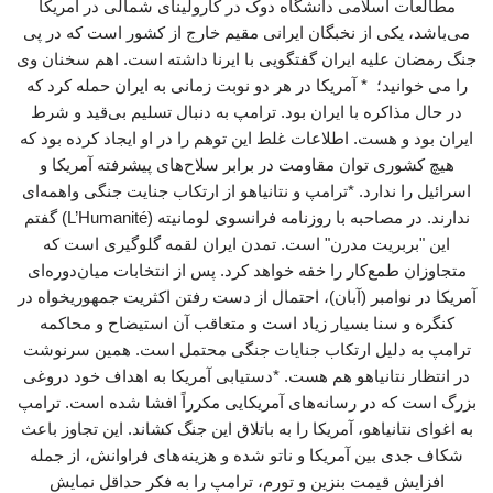
مطالعات اسلامی دانشگاه دوک در کارولینای شمالی در آمریکا
می‌باشد، یکی از نخبگان ایرانی مقیم خارج از کشور است که در پی
جنگ رمضان علیه ایران گفتگویی با ایرنا داشته است. اهم سخنان وی
را می خوانید؛ * آمریکا در هر دو نوبت زمانی به ایران حمله کرد که
در حال مذاکره با ایران بود. ترامپ به دنبال تسلیم بی‌قید و شرط
ایران بود و هست. اطلاعات غلط این توهم را در او ایجاد کرده بود که
هیچ کشوری توان مقاومت در برابر سلاح‌های پیشرفته آمریکا و
اسرائیل را ندارد. *ترامپ و نتانیاهو از ارتکاب جنایت جنگی واهمه‌ای
ندارند. در مصاحبه با روزنامه فرانسوی لومانیته (L’Humanité) گفتم
این "بربریت مدرن" است. تمدن ایران لقمه گلوگیری است که
متجاوزان طمع‌کار را خفه خواهد کرد. پس از انتخابات میان‌دوره‌ای
آمریکا در نوامبر (آبان)، احتمال از دست رفتن اکثریت جمهوریخواه در
کنگره و سنا بسیار زیاد است و متعاقب آن استیضاح و محاکمه
ترامپ به دلیل ارتکاب جنایات جنگی محتمل است. همین سرنوشت
در انتظار نتانیاهو هم هست. *دستیابی آمریکا به اهداف خود دروغی
بزرگ است که در رسانه‌های آمریکایی مکرراً افشا شده است. ترامپ
به اغوای نتانیاهو، آمریکا را به باتلاق این جنگ کشاند. این تجاوز باعث
شکاف جدی بین آمریکا و ناتو شده و هزینه‌های فراوانش، از جمله
افزایش قیمت بنزین و تورم، ترامپ را به فکر حداقل نمایش