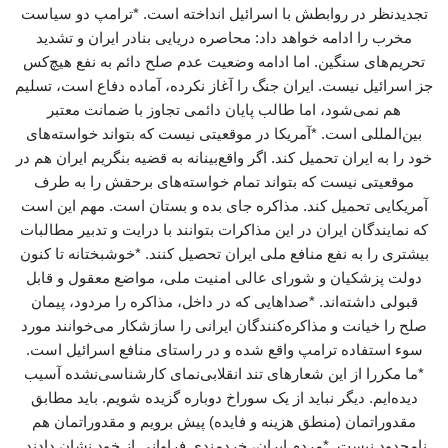
تجدیدنظر در روابطش با اسرائیل انداخته است. *ترامپ دو سیاست
مخرب را ادامه خواهد داد: محاصره دریایی بنادر ایران و تشدید
تحریم‌های سنگین. اما ادامه وضعیت عدم صلح دائم به نفع هیچ‌کس
جز اسرائیل نیست. ایران جنگ را آغاز نکرده، آماده دفاع است، تسلیم
هم نمی‌شود، اما طالب پایان دائمی تجاوز با ضمانت معتبر
بین‌المللی است. *آمریکا در موقعیتی نیست که بتواند خواسته‌های
خود را به ایران تحمیل کند. اگر واقع‌بینانه به قضیه بنگریم ایران هم در
موقعیتی نیست که بتواند تمام خواسته‌های برحقش را به طرف
آمریکایی تحمیل کند. مذاکره جای بده و بستان است. مهم این است
که نمایندگان ایران در این مذاکرات بتوانند با درایت و تدبیر مطالبات
بیشتری را به نفع منافع ملی ایران تحصیل کنند. *خوشبختانه تا کنون
دولت پزشکیان و شورای عالی امنیت ملی، مواضع معقول و قابل
قبولی داشته‌اند. *صداهایی که در داخل، مذاکره را مردود، پیمان
صلح را خیانت و مذاکره‌کنندگان ایرانی را سازشکار می‌خوانند مورد
سوء استفاده ترامپ واقع شده و در راستای منافع اسرائیل است.
*ما مکررا از این شعارهای تند انقلابی‌نمای کارشناسی‌نشده آسیب
دیده‌ایم. دیگر نباید از یک سوراخ دوباره گزیده شویم. باید مطابق
مقدوراتمان (منطق هزینه و فایده) پیش برویم و مقدوراتمان هم
نامحدود نیست. *مردم ایران، خردمندی فراوانی از خود نشان دادند.