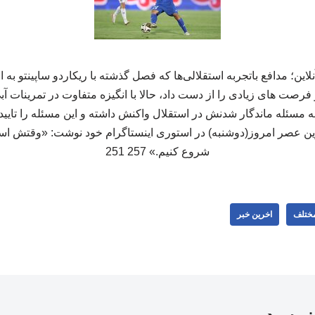
ین؛ مدافع باتجربه استقلالی‌ها که فصل گذشته با ریکاردو ساپینتو به
فرصت های زیادی را از دست داد، حالا با انگیزه متفاوت در تمرینات آ
سئله ماندگار شدنش در استقلال واکنش داشته و این مسئله را تایید ک
ن عصر امروز(دوشنبه) در استوری اینستاگرام خود نوشت: «وقتش است
شروع کنیم.» 257 251
مختلف
اخرین خبر