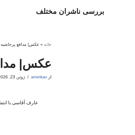
بررسی ناشران مختلف
پرش
به
محتوا
خانه
»
عکس| مدافع پرحاشیه ا
عکس| مداف
از
aminkav
ژوئن 23, 2026
عارف آقاسی با انتش