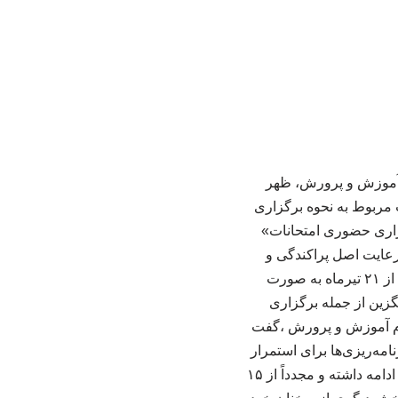
م آموزش و پرورش، ظهر
مات مربوط به نحوه برگزاری
گزاری حضوری امتحانات»
 رعایت اصل پراکندگی و
شرایط ایمنی در سراسر کشور اجرا خواهد شد. وی افزود: امتحانات پایه‌های یازدهم و دوازدهم از ۲۱ تیرماه به صورت
زین از جمله برگزاری
ام آموزش و پرورش ،گفت
مه‌ریزی‌ها برای استمرار
فرآیند ارزشیابی انجام شده است. وی خاطرنشان کرد: آموزش‌های مجازی تا ۲۸ اسفند سال پیش ادامه داشته و مجدداً از ۱۵