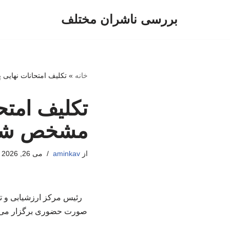
بررسی ناشران مختلف
پرش
به
محتوا
خانه
»
تکلیف امتحانات نهایی 
تکلیف امتحا
مشخص شد
از
aminkav
می 26, 2026
صورت حضوری برگزار می‌شو