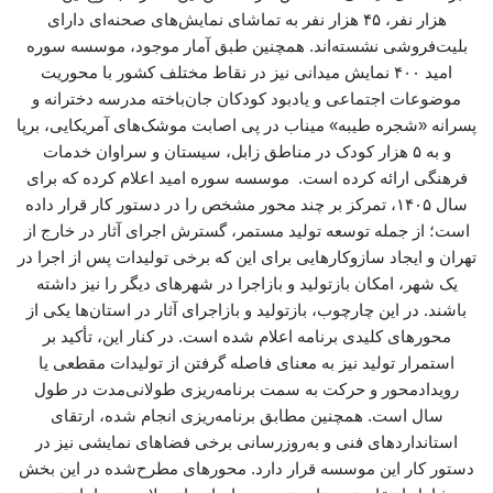
هزار نفر، ۴۵ هزار نفر به تماشای نمایش‌های صحنه‌ای دارای
بلیت‌فروشی نشسته‌اند. همچنین طبق آمار موجود، موسسه سوره
امید ۴۰۰ نمایش میدانی نیز در نقاط مختلف کشور با محوریت
موضوعات اجتماعی و یادبود کودکان جان‌باخته مدرسه دخترانه و
پسرانه «شجره طیبه» میناب در پی اصابت موشک‌های آمریکایی، برپا
و به ۵ هزار کودک در مناطق زابل، سیستان و سراوان خدمات
فرهنگی ارائه کرده است. موسسه سوره امید اعلام کرده که برای
سال ۱۴۰۵، تمرکز بر چند محور مشخص را در دستور کار قرار داده
است؛ از جمله توسعه تولید مستمر، گسترش اجرای آثار در خارج از
تهران و ایجاد سازوکارهایی برای این که برخی تولیدات پس از اجرا در
یک شهر، امکان بازتولید و بازاجرا در شهرهای دیگر را نیز داشته
باشند. در این چارچوب، بازتولید و بازاجرای آثار در استان‌ها یکی از
محورهای کلیدی برنامه اعلام‌ شده است. در کنار این، تأکید بر
استمرار تولید نیز به معنای فاصله گرفتن از تولیدات مقطعی یا
رویدادمحور و حرکت به سمت برنامه‌ریزی طولانی‌مدت در طول
سال است. همچنین مطابق برنامه‌ریزی انجام شده، ارتقای
استانداردهای فنی و به‌روزرسانی برخی فضاهای نمایشی نیز در
دستور کار این موسسه قرار دارد. محورهای مطرح‌شده در این بخش