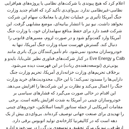
اعلام کرد که هیچ پیوندی با شرکت‌های نظامی یا پروژه‌های هم‌افزایی
نظامی-غیرنظامی ندارد. بی‌وای‌دی تأکید کرد که اقدام جدید وزارت
جنگ آمریکا تأثیری بر عملیات تجاری یا معاملات سهام این شرکت
نخواهد داشت. نیو نیز با انتشار بیانیه‌ای، موضع مشابهی گرفت. این
شرکت قصد دارد برای حفظ منافع سهامداران خود، با وزارت جنگ
آمریکا وارد گفت‌وگو شود و در صورت لزوم، مسیرهای قانونی را
دنبال کند. گسترش فهرست سیاه وزارت جنگ آمریکا، تنها به
خودروسازان محدود نمی‌شود. نام تأمین‌کنندگان بزرگ باتری مانند
Calb و Eve Energy در کنار شرکت‌های فناوری نظیر علی‌بابا، بایدو و
یونی‌تری (توسعه‌دهنده‌ی ربات) در این فهرست دیده می‌شود.
برخلاف تحریم‌های وزارت خزانه‌داری آمریکا، تحریم وزارت جنگ
دارایی‌ها را مسدود نمی‌کند؛ با این حال، محدودیت‌های خرید وزارت
جنگ را اعمال می‌کند و نظارت بر این شرکت‌ها را افزایش می‌دهد.
این اقدام در حالی صورت می‌گیرد که فشارهای سیاسی بر
خودروسازان چینی در آمریکا به شدت افزایش یافته است. برخی
مقامات آمریکایی از جمله سناتور الیسا اسلاتکین، خودروهای چینی
را تهدیدی برای صنعت جهانی توصیف کرده‌اند. بی‌وای‌دی بیش از یک
دهه است که در کالیفرنیا کارخانه‌ی تولید اتوبوس برقی دارد.
ازطرفی، نیو یک مرکز تحقیق و توسعه‌ی بزرگ را در سن‌خوزه اداره