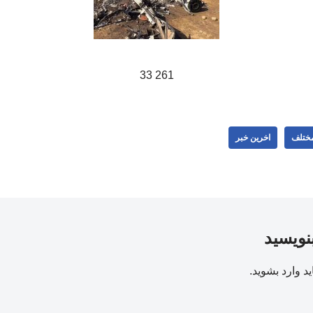
261 33
مختلف
اخرین خبر
بنویسید
ید
وارد بشوید
.