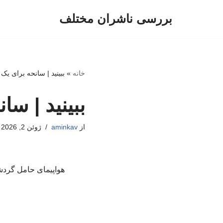
بررسی ناشران مختلف
پرش
به
محتوا
خانه
»
ببینید | سانحه برای یک 
ببینید | سا
از
aminkav
ژوئن 2, 2026
هواپیمای حامل گردشگ