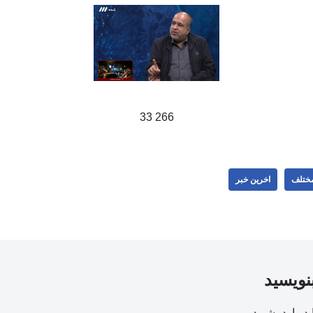
266 33
مختلف
اخرین خبر
بنویسید
ید
وارد بشوید
.