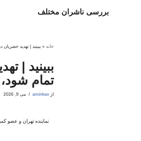
بررسی ناشران مختلف
پرش
به
محتوا
خانه
»
ببینید | تهدید خضریان د
ببینید | ته
تمام شود، پ
از
aminkav
می 9, 2026
نماینده تهران و عضو کم