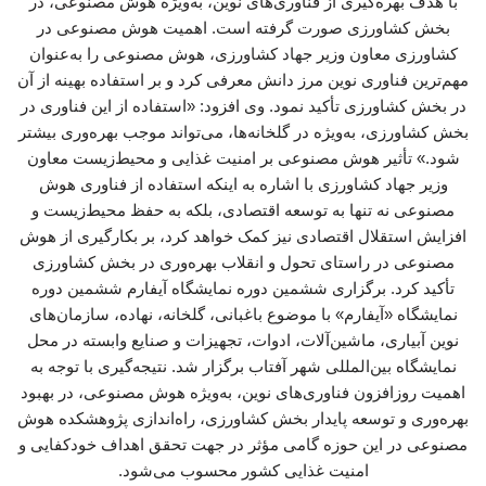
با هدف بهره‌گیری از فناوری‌های نوین، به‌ویژه هوش مصنوعی، در
بخش کشاورزی صورت گرفته است. اهمیت هوش مصنوعی در
کشاورزی معاون وزیر جهاد کشاورزی، هوش مصنوعی را به‌عنوان
مهم‌ترین فناوری نوین مرز دانش معرفی کرد و بر استفاده بهینه از آن
در بخش کشاورزی تأکید نمود. وی افزود: «استفاده از این فناوری در
بخش کشاورزی، به‌ویژه در گلخانه‌ها، می‌تواند موجب بهره‌وری بیشتر
شود.» تأثیر هوش مصنوعی بر امنیت غذایی و محیط‌زیست معاون
وزیر جهاد کشاورزی با اشاره به اینکه استفاده از فناوری هوش
مصنوعی نه تنها به توسعه اقتصادی، بلکه به حفظ محیط‌زیست و
افزایش استقلال اقتصادی نیز کمک خواهد کرد، بر بکارگیری از هوش
مصنوعی در راستای تحول و انقلاب بهره‌وری در بخش کشاورزی
تأکید کرد. برگزاری ششمین دوره نمایشگاه آیفارم ششمین دوره
نمایشگاه «آیفارم» با موضوع باغبانی، گلخانه، نهاده، سازمان‌های
نوین آبیاری، ماشین‌آلات، ادوات، تجهیزات و صنایع وابسته در محل
نمایشگاه بین‌المللی شهر آفتاب برگزار شد. نتیجه‌گیری با توجه به
اهمیت روزافزون فناوری‌های نوین، به‌ویژه هوش مصنوعی، در بهبود
بهره‌وری و توسعه پایدار بخش کشاورزی، راه‌اندازی پژوهشکده هوش
مصنوعی در این حوزه گامی مؤثر در جهت تحقق اهداف خودکفایی و
امنیت غذایی کشور محسوب می‌شود.