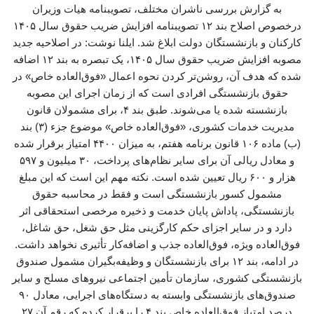
به گزارش بررسی ناشران مختلف، تصویبنامه هیات وزیران
درخصوص اصلاح بند ۱۲ تصویبنامه افزایش ضریب حقوق سال ۱۴۰۵
کارکنان و بازنشستگان دولت ابلاغ شد. ایلنا نوشت: در اصلاحیه جدید
مصوبه افزایش ضریب حقوق سال ۱۴۰۵، یک تبصره به بند ۱۲ اضافه
شده که هدف آن، روشن‌تر کردن نحوه اعمال «فوق‌العاده خاص» در
حقوق بازنشستگی افرادی است که از زمان اجرای این مصوبه
بازنشسته شده یا می‌شوند. طبق بند ۴، برای مشمولان قانون
مدیریت خدمات کشوری، «فوق‌العاده خاص» موضوع جزء (۳) بند
(ب) ماده ۱۰۶ قانون برنامه هفتم، به میزان ۴۴۰۰ امتیاز برقرار شده
و معادل ریالی آن برای سایر نظام‌های پرداخت، ۳۰ میلیون و ۵۹۷
هزار و ۶۰۰ ریال تعیین شده است. نکته مهم این است که این مبلغ
مشمول کسور بازنشستگی است و فقط در محاسبه حقوق
بازنشستگی، پاداش پایان خدمت و ذخیره مرخصی استحقاقی اثر
دارد و در سایر اجزای حکم کارگزینی مثل حق شغل، حق شاغل،
فوق‌العاده ویژه، فوق‌العاده جذب و اضافه‌کار تأثیری نخواهد داشت.
در ادامه، بند ۱۲ برای بازنشستگان و وظیفه‌بگیران مشمول صندوق
بازنشستگی کشوری، سازمان تأمین اجتماعی نیروهای مسلح و سایر
صندوق‌های بازنشستگی وابسته به دستگاه‌های اجرایی، معادل ۹۰
درصد امتیاز فوق‌العاده خاص بند ۴ را برقرار کرده که رقم آن ۲۷