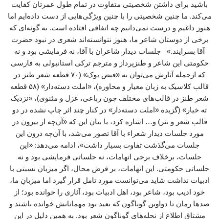
باشید برای داشتن شخصیتی متفاوت در تمام طول عمرتان کفایت
می‌کند. ما چنین شخصیتی را با چنین ویژگی‌هایی از دست داده‌ایم اما
هنوز داغیم و درست نمی‌دانیم چه اتفاقی افتاده است. به گونه‌ای که
برخی از دوستان شاعر ما، هنوز نتوانسته‌اند شعری در نبود حضرت
آقا بسرایند.» جلسات دیدار شاعران با آقا، نه فرمایشی بود و نه
حکومتی این شاعر و طنزپرداز و مترجم ترکی استانبولی به فارسی
که ازجمله آثارش می‌توان به «فیض بوک» (۷۰ قطعه شعر طنز در
قالب کلاسیک به زبان معیار و محاوره‌)، «املت دسته‌دار» (۵۸ قطعه
شعر طنز در قالب‌های مختلف چون رباعی، غزل و مثنوی)، «نزدیک
ته خیار» (گزیده «املت ‌دسته‌دار» در کنار چند اثر چاپ ‌نشده در دو
قالب شعر و نثر) و… اشاره کرد، با بیان این که «آن‌چه از بیرون در
مورد جلسات دیدار شعراء با آقا تصور می‌شد، با آن‌چه درون این
جلسات می‌گذشت تفاوت بسیار داشت»، ادامه می‌دهد: «این
جلسات، برخلاف برخی اتهامات، نه جلساتی فرمایشی بود و نه
جلساتی حکومتی. این اتهامات، بر فرض محال، اگر میزبان نسبتی با
ادبیات نداشت شاید می‌توانست مورد تامل قرار گیرد اما میزبانِ ما،
خود ادیب بود، شاعر بود، اهل ادبیات بود، آثاری را خوانده بود؛ از
صدها رمان تا دواوین گوناگون که بعید بود مهمانانش خوانده باشند و
مشتاق اطلاع از نحله‌های گوناگون شعر بود. به همین دلیل در این