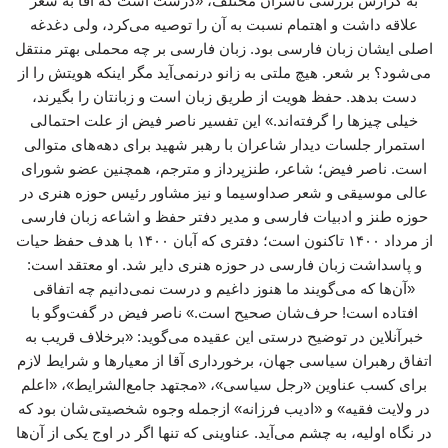
به گزارش بررسی ناشران مختلف، «درست است که آقا به شعر
علاقه داشت و اهتمام نسبت به آن را توصیه می‌کرد، ولی دغدغه
اصلی ایشان زبان فارسی بود. زبان فارسی بر چه محملی بهتر منتقل
می‌شود؟ بر شعر. هیچ ملتی به زانو درنمی‌آید مگر اینکه هویتش را از
دست بدهد. حفظ هویت از طریق زبان است و زبانتان را بگیرند،
خیلی چیزها را گرفته‌اند.» این تفسیر ناصر فیض از علت احتمالی
استمرار جلسات دیدار شاعران با رهبر شهید برای دهه‌های متوالی
است. ناصر فیض؛ شاعر، طنزپرداز و مترجم، همچنین عضو شورای
عالی موسیقی و شعر صداوسیما و نیز مشاور رئیس حوزه هنری در
حوزه طنز و ادبیات فارسی و مدیر دفتر حفظ و اشاعه زبان فارسی
از مرداد ۱۴۰۰ تاکنون است؛ دفتری که آبان ۱۴۰۰ با هدف حفظ حیات
و پاسداشت زبان فارسی در حوزه هنری دایر شد. او معتقد است:
«آن‌ها که می‌گویند ما هنوز داغیم و درست نمی‌دانیم چه اتفاقی
افتاده است! حرف‌شان صحیح است.» ناصر فیض در گفت‌وگو با
خبرآنلاین در توضیح درستی این عقیده می‌گوید: «برخلاف قریب به
اتفاق رهبران سیاسی جهان، برخورداری آقا از معیارها و شرایط لازم
برای کسب عناوین «رجل سیاسی»، «مجتهد جامع‌الشرایط»، «اعلم
در ولایت فقیه» و «ادیب فرزانه» ازجمله وجوه شخصیتی‌شان بود که
در نگاه اولیه، به چشم می‌آید. عناوینی که تنها اگر در اوج یکی از آن‌ها