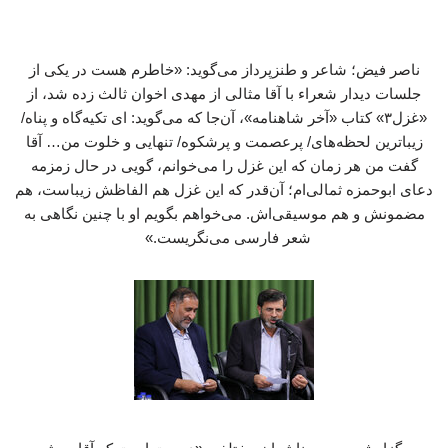
ناصر فیض؛ شاعر و طنزپرداز می‌گوید: «خاطرم هست در یکی از
جلسات دیدار شعراء با آقا مثالی از مهدی اخوان ثالث زده شد، از
«غزل۳» کتاب «آخر شاهنامه»، آن‌جا که می‌گوید: ای تکیه‌گاه و پناه/
زیباترین لحظه‌های/ پرعصمت و پرشکوه/ تنهایی و خلوت من… آقا
گفت من هر زمان که این غزل را می‌خوانم، گویی در حال زمزمه
دعای ابوحمزه ثمالی‌ام؛ آن‌قدر که این غزل هم الفاظش زیباست، هم
مضمونش و هم موسیقی‌اش. می‌خواهم بگویم او با چنین نگاهی به
شعر فارسی می‌نگریست.»